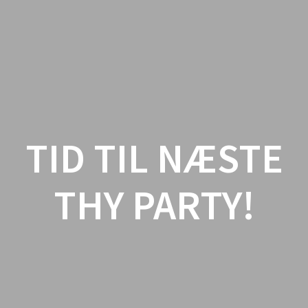
Skip
to
content
TID TIL NÆSTE
THY PARTY!